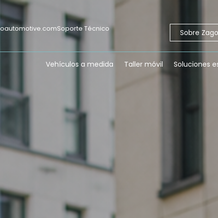
goautomotive.com
Soporte Técnico
Sobre Zag
Vehículos a medida
Taller móvil
Soluciones e