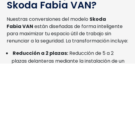
Skoda Fabia VAN?
Nuestras conversiones del modelo
Skoda
Fabia VAN
están diseñadas de forma inteligente
para maximizar tu espacio útil de trabajo sin
renunciar a la seguridad
. La transformación incluye:
Reducción a 2 plazas:
Reducción de 5 a 2
plazas delanteras mediante la instalación de un
robusto separador de carga tubular
homologado tras la primera fila de asientos
.
Suelo técnico avanzado:
Instalación de un
suelo técnico de polipropileno gris de 9 mm de
espesor. Este material ofrece propiedades
ignífugas, antihumedad y antideslizantes, sujeto
de forma segura mediante un sistema de anclaje
en los puntos originales
.