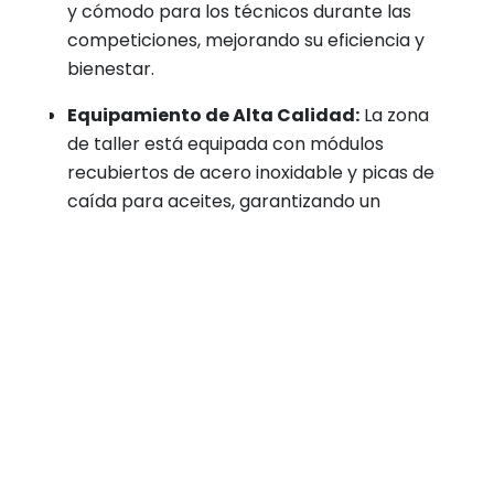
y cómodo para los técnicos durante las
competiciones, mejorando su eficiencia y
bienestar.
Equipamiento de Alta Calidad:
La zona
de taller está equipada con módulos
recubiertos de acero inoxidable y picas de
caída para aceites, garantizando un
entorno de trabajo limpio y seguro, y
facilitando el reciclaje de aceites usados.
Puestos de Trabajo Completamente
Equipados:
Cada puesto de trabajo
cuenta con tomas de aire, luz y agua,
asegurando que los técnicos tengan
acceso inmediato a todos los recursos
necesarios para realizar ajustes y
mantenimientos de manera eficiente.